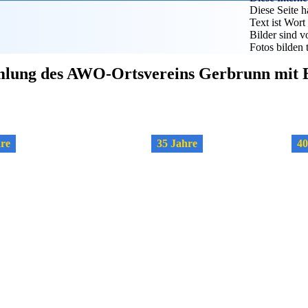
Diese Seite h
Text ist Wor
Bilder sind v
Fotos bilden 
mlung des AWO-Ortsvereins Gerbrunn mit 
hre
35 Jahre
40