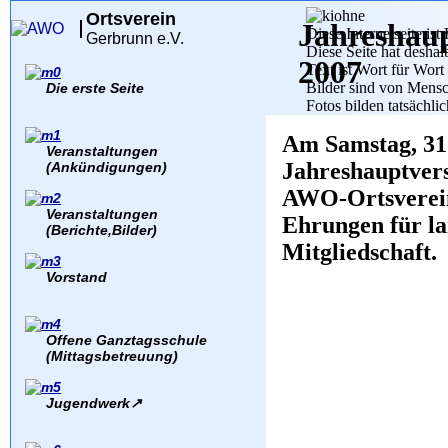
Ortsverein
Jahreshau
Diese Internetseite ist 
Gerbrunn e.V.
Diese Seite hat deshal
2007
Text ist Wort für Wor
Bilder sind von Mensch
Die erste Seite
Fotos bilden tatsächlic
Am Samstag, 31
Veranstaltungen
Jahreshauptver
(Ankündigungen)
AWO-Ortsverei
Veranstaltungen
Ehrungen für la
(Berichte,Bilder)
Mitgliedschaft.
Vorstand
Offene Ganztagsschule
(Mittagsbetreuung)
Jugendwerk
↗